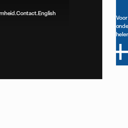
mheid.
Contact.
English
Voor
onde
helem